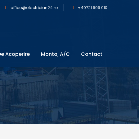
office@electrician24.ro
+40721 609 010
e Acoperire
Montaj A/C
Contact