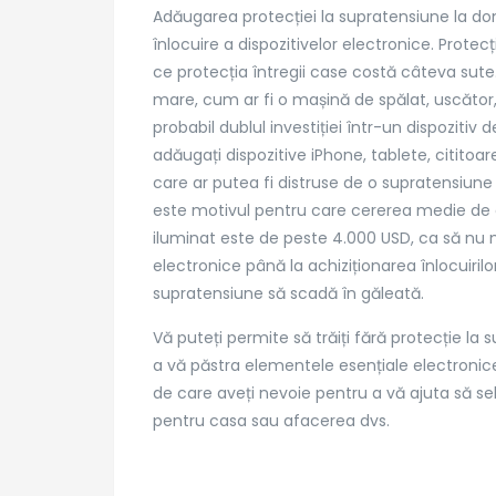
Adăugarea protecției la supratensiune la dom
înlocuire a dispozitivelor electronice. Prote
Intrați în legătură
Servi
ce protecția întregii case costă câteva sute.
mare, cum ar fi o mașină de spălat, uscător,
Blvd. Chisinau 18, Bloc M8, Sc
Electri
probabil dublul investiției într-un dispozitiv
1, Sector 2, Bucuresti,
Electri
adăugați dispozitive iPhone, tablete, cititoar
Romania
Electric
care ar putea fi distruse de o supratensiune 
Interven
este motivul pentru care cererea medie de 
Inlocuir
office@electrician24.ro
iluminat este de peste 4.000 USD, ca să nu 
Contac
electronice până la achiziționarea înlocuirilo
supratensiune să scadă în găleată.
Telefon : +40721 60 90 10
Vă puteți permite să trăiți fără protecție la
a vă păstra elementele esențiale electronice 
https://electrician24.ro/
de care aveți nevoie pentru a vă ajuta să se
pentru casa sau afacerea dvs.
Copyright © 2026
Electrician24.ro
All rights reserv