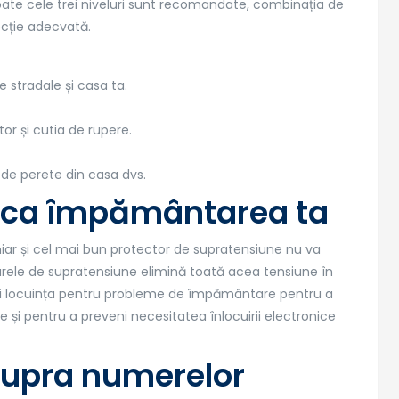
oate cele trei niveluri sunt recomandate, combinația de
tecție adecvată.
ce stradale și casa ta.
or și cutia de rupere.
e de perete din casa dvs.
un ca împământarea ta
iar și cel mai bun protector de supratensiune nu va
arele de supratensiune elimină toată acea tensiune în
ctați locuința pentru probleme de împământare pentru a
e și pentru a preveni necesitatea înlocuirii electronice
asupra numerelor