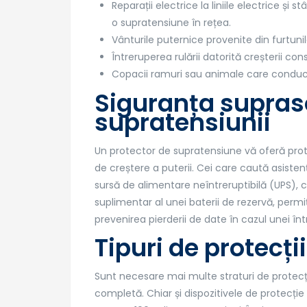
Reparații electrice la liniile electrice și
o supratensiune în rețea.
Vânturile puternice provenite din furtunil
Întreruperea rulării datorită creșterii co
Copacii ramuri sau animale care conduc en
Siguranța supraso
supratensiunii
Un protector de supratensiune vă oferă prot
de creștere a puterii. Cei care caută asisten
sursă de alimentare neîntreruptibilă (UPS), c
suplimentar al unei baterii de rezervă, perm
prevenirea pierderii de date în cazul unei într
Tipuri de protecți
Sunt necesare mai multe straturi de protecț
completă. Chiar și dispozitivele de protecți