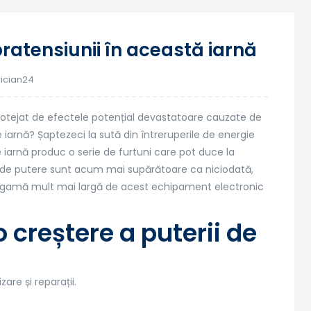
05
ratensiunii în această iarnă
nov.
rician24
protejat de efectele potențial devastatoare cauzate de
iarnă? Șaptezeci la sută din întreruperile de energie
de iarnă produc o serie de furtuni care pot duce la
rile de putere sunt acum mai supărătoare ca niciodată,
o gamă mult mai largă de acest echipament electronic
creștere a puterii de
zare și reparații.