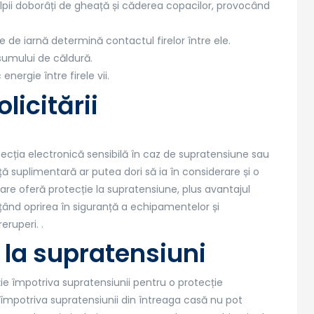
 stâlpii doborâți de gheață și căderea copacilor, provocând
e de iarnă determină contactul firelor între ele.
nsumului de căldură.
ergie între firele vii.
licitării
ecția electronică sensibilă în caz de supratensiune sau
ță suplimentară ar putea dori să ia în considerare și o
are oferă protecție la supratensiune, plus avantajul
ițând oprirea în siguranță a echipamentelor și
eruperi. .
i la supratensiuni
ie împotriva supratensiunii pentru o protecție
e împotriva supratensiunii din întreaga casă nu pot