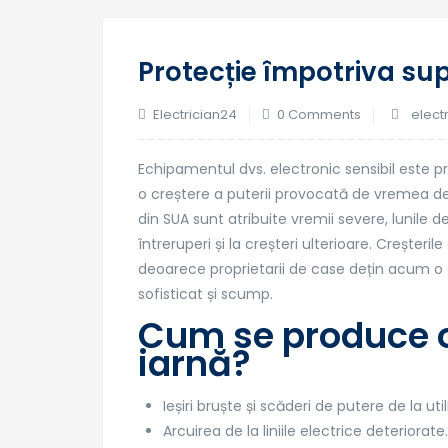
Protecție împotriva sup
Electrician24
0 Comments
elect
Echipamentul dvs. electronic sensibil este 
o creștere a puterii provocată de vremea de 
din SUA sunt atribuite vremii severe, lunile 
întreruperi și la creșteri ulterioare. Crește
deoarece proprietarii de case dețin acum 
sofisticat și scump.
Cum se produce o 
iarnă?
Ieșiri bruște și scăderi de putere de la utili
Arcuirea de la liniile electrice deteriorate.