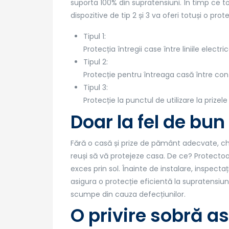
suporta 100% din supratensiuni. În timp ce t
dispozitive de tip 2 și 3 va oferi totuși o pro
Tipul 1:
Protecția întregii case între liniile electri
Tipul 2:
Protecție pentru întreaga casă între cont
Tipul 3:
Protecție la punctul de utilizare la prizel
Doar la fel de b
Fără o casă și prize de pământ adecvate, ch
reuși să vă protejeze casa. De ce? Protecto
exces prin sol. Înainte de instalare, inspe
asigura o protecție eficientă la supratensiun
scumpe din cauza defecțiunilor.
O privire sobră 