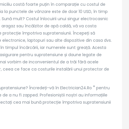
iciliu costă foarte puțin în comparație cu costul de
cția la punctele de vânzare este de doar 10 USD, în timp
cii Electrician24
Zona de acoperire
 Sună mult? Costul înlocuirii unui singur electrocasnic
 aragaz sau încălzitor de apă caldă, vă va costa
cian Bucuresti
Electrician sector 1
 de protecție împotriva supratensiunii. Începeți să
cian non-stop
Electrician sector 2
e electronice, laptopuri sau alte dispozitive din casa dvs.
ian autorizat
Electrician sector 3
în timpul încărcării, iar numerele sunt greață. Acesta
tii electrice
Electrician sector 4
asigurare pentru supratensiune și daune legate de
e tablou electric
Electrician sector 5
mai vorbim de inconvenientul de a trăi fără acele
t
Electrician sector 6
r, ceea ce face ca costurile instalării unui protector de
Electrician Ilfov
®
 supratensiune? Încredeți-vă în Electrician24.Ro
pentru
de a nu fi zapped. Profesioniștii noștri au informațiile
lectați cea mai bună protecție împotriva supratensiunii
ed.