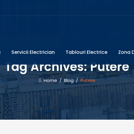
a
Servicii Electrician
Tablouri Electrice
Zona D
Tag Archives:
Putere
Home
/
Blog
/
Putere