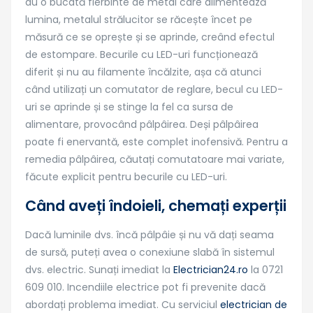
au o bucată fierbinte de metal care alimentează
lumina, metalul strălucitor se răcește încet pe
măsură ce se oprește și se aprinde, creând efectul
de estompare. Becurile cu LED-uri funcționează
diferit și nu au filamente încălzite, așa că atunci
când utilizați un comutator de reglare, becul cu LED-
uri se aprinde și se stinge la fel ca sursa de
alimentare, provocând pâlpâirea. Deși pâlpâirea
poate fi enervantă, este complet inofensivă. Pentru a
remedia pâlpâirea, căutați comutatoare mai variate,
făcute explicit pentru becurile cu LED-uri.
Când aveți îndoieli, chemați experții
Dacă luminile dvs. încă pâlpâie și nu vă dați seama
de sursă, puteți avea o conexiune slabă în sistemul
dvs. electric. Sunați imediat la
Electrician24.ro
la 0721
609 010. Incendiile electrice pot fi prevenite dacă
abordați problema imediat. Cu serviciul
electrician de