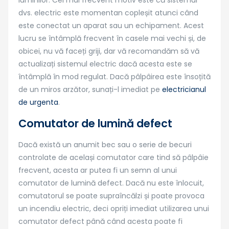
luminilor. Cel mai frecvent motiv este că sistemul
dvs. electric este momentan copleșit atunci când
este conectat un aparat sau un echipament. Acest
lucru se întâmplă frecvent în casele mai vechi și, de
obicei, nu vă faceți griji, dar vă recomandăm să vă
actualizați sistemul electric dacă acesta este se
întâmplă în mod regulat. Dacă pâlpâirea este însoțită
de un miros arzător, sunați-l imediat pe
electricianul
de urgenta
.
Comutator de lumină defect
Dacă există un anumit bec sau o serie de becuri
controlate de același comutator care tind să pâlpâie
frecvent, acesta ar putea fi un semn al unui
comutator de lumină defect. Dacă nu este înlocuit,
comutatorul se poate supraîncălzi și poate provoca
un incendiu electric, deci opriți imediat utilizarea unui
comutator defect până când acesta poate fi