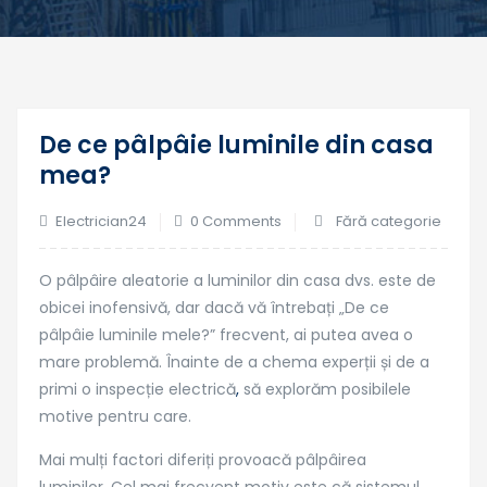
De ce pâlpâie luminile din casa
05
mea?
nov.
Electrician24
0 Comments
Fără categorie
O pâlpâire aleatorie a luminilor din casa dvs. este de
obicei inofensivă, dar dacă vă întrebați „De ce
pâlpâie luminile mele?” frecvent, ai putea avea o
mare problemă. Înainte de a chema experții și de a
primi o inspecție electrică
,
să explorăm posibilele
motive pentru care.
Mai mulți factori diferiți provoacă pâlpâirea