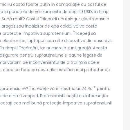
iciliu costă foarte puțin în comparație cu costul de
cția la punctele de vânzare este de doar 10 USD, în timp
cii Electrician24
Zona de acoperire
 Sună mult? Costul înlocuirii unui singur electrocasnic
 aragaz sau încălzitor de apă caldă, vă va costa
cian Bucuresti
Electrician sector 1
 de protecție împotriva supratensiunii. Începeți să
cian non-stop
Electrician sector 2
e electronice, laptopuri sau alte dispozitive din casa dvs.
ian autorizat
Electrician sector 3
în timpul încărcării, iar numerele sunt greață. Acesta
tii electrice
Electrician sector 4
asigurare pentru supratensiune și daune legate de
e tablou electric
Electrician sector 5
mai vorbim de inconvenientul de a trăi fără acele
t
Electrician sector 6
r, ceea ce face ca costurile instalării unui protector de
Electrician Ilfov
®
 supratensiune? Încredeți-vă în Electrician24.Ro
pentru
de a nu fi zapped. Profesioniștii noștri au informațiile
lectați cea mai bună protecție împotriva supratensiunii
ed.