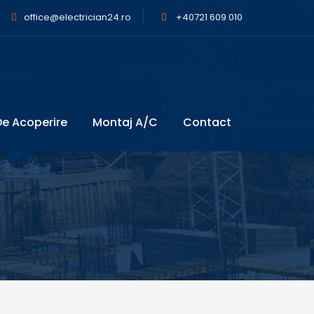
office@electrician24.ro
+40721 609 010
e Acoperire
Montaj A/C
Contact