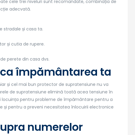
oate cele trei niveluri sunt recomandate, combinația de
tecție adecvată.
ce stradale și casa ta.
or și cutia de rupere.
e de perete din casa dvs.
un ca împământarea ta
iar și cel mai bun protector de supratensiune nu va
arele de supratensiune elimină toată acea tensiune în
ctați locuința pentru probleme de împământare pentru a
e și pentru a preveni necesitatea înlocuirii electronice
asupra numerelor