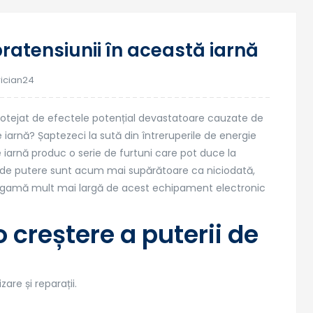
05
ratensiunii în această iarnă
nov.
rician24
protejat de efectele potențial devastatoare cauzate de
iarnă? Șaptezeci la sută din întreruperile de energie
de iarnă produc o serie de furtuni care pot duce la
rile de putere sunt acum mai supărătoare ca niciodată,
o gamă mult mai largă de acest echipament electronic
creștere a puterii de
zare și reparații.