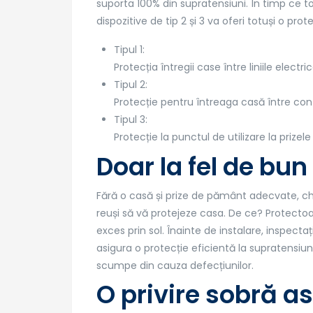
suporta 100% din supratensiuni. În timp ce t
dispozitive de tip 2 și 3 va oferi totuși o pro
Tipul 1:
Protecția întregii case între liniile electri
Tipul 2:
Protecție pentru întreaga casă între cont
Tipul 3:
Protecție la punctul de utilizare la prizel
Doar la fel de b
Fără o casă și prize de pământ adecvate, ch
reuși să vă protejeze casa. De ce? Protecto
exces prin sol. Înainte de instalare, inspe
asigura o protecție eficientă la supratensiun
scumpe din cauza defecțiunilor.
O privire sobră 