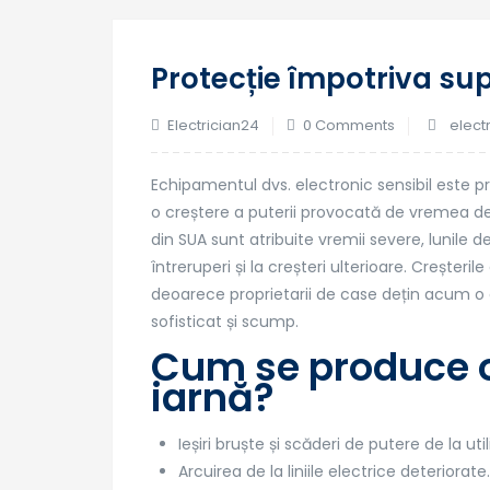
Protecție împotriva sup
Electrician24
0 Comments
elect
Echipamentul dvs. electronic sensibil este 
o creștere a puterii provocată de vremea de 
din SUA sunt atribuite vremii severe, lunile 
întreruperi și la creșteri ulterioare. Crește
deoarece proprietarii de case dețin acum 
sofisticat și scump.
Cum se produce o 
iarnă?
Ieșiri bruște și scăderi de putere de la utili
Arcuirea de la liniile electrice deteriorate.