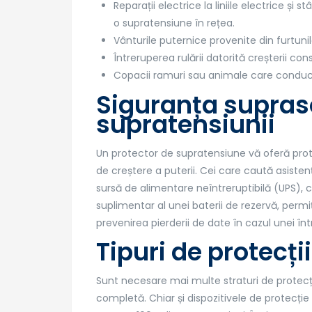
Reparații electrice la liniile electrice și
o supratensiune în rețea.
Vânturile puternice provenite din furtunil
Întreruperea rulării datorită creșterii co
Copacii ramuri sau animale care conduc en
Siguranța supraso
supratensiunii
Un protector de supratensiune vă oferă prot
de creștere a puterii. Cei care caută asisten
sursă de alimentare neîntreruptibilă (UPS), c
suplimentar al unei baterii de rezervă, perm
prevenirea pierderii de date în cazul unei într
Tipuri de protecți
Sunt necesare mai multe straturi de protecț
completă. Chiar și dispozitivele de protecți