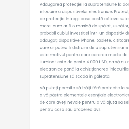
Adăugarea protecției la supratensiune la dom
înlocuire a dispozitivelor electronice. Prote
Intrați în legătură
Servi
ce protecția întregii case costă câteva sute.
mare, cum ar fi o mașină de spălat, uscător,
Blvd. Chisinau 18, Bloc M8, Sc
Electri
probabil dublul investiției într-un dispozitiv
1, Sector 2, Bucuresti,
Electri
adăugați dispozitive iPhone, tablete, cititoar
Romania
Electric
care ar putea fi distruse de o supratensiune 
Interven
este motivul pentru care cererea medie de 
Inlocuir
office@electrician24.ro
iluminat este de peste 4.000 USD, ca să nu 
Contac
electronice până la achiziționarea înlocuirilo
supratensiune să scadă în găleată.
Telefon : +40721 60 90 10
Vă puteți permite să trăiți fără protecție la
a vă păstra elementele esențiale electronice 
https://electrician24.ro/
de care aveți nevoie pentru a vă ajuta să se
pentru casa sau afacerea dvs.
Copyright © 2026
Electrician24.ro
All rights reserv