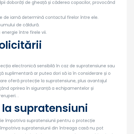
 stâlpii doborâți de gheață și căderea copacilor, provocând
e de iarnă determină contactul firelor între ele.
nsumului de căldură.
ergie între firele vii.
licitării
ecția electronică sensibilă în caz de supratensiune sau
ță suplimentară ar putea dori să ia în considerare și o
are oferă protecție la supratensiune, plus avantajul
ițând oprirea în siguranță a echipamentelor și
eruperi. .
i la supratensiuni
ie împotriva supratensiunii pentru o protecție
e împotriva supratensiunii din întreaga casă nu pot