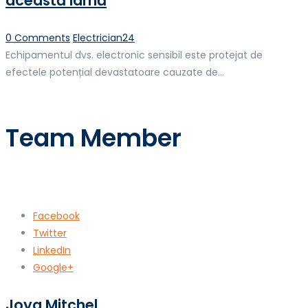
această iarnă
Author
0 Comments
Electrician24
Echipamentul dvs. electronic sensibil este protejat de
efectele potențial devastatoare cauzate de...
Team Member
Facebook
Twitter
LinkedIn
Google+
Joya Mitchel