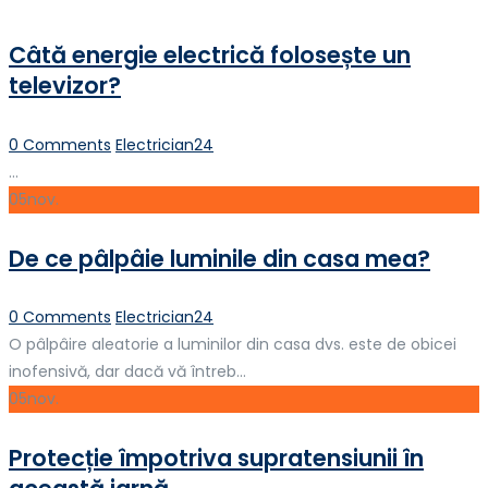
Câtă energie electrică folosește un
televizor?
Author
0 Comments
Electrician24
...
05
nov.
De ce pâlpâie luminile din casa mea?
Author
0 Comments
Electrician24
O pâlpâire aleatorie a luminilor din casa dvs. este de obicei
inofensivă, dar dacă vă întreb...
05
nov.
Protecție împotriva supratensiunii în