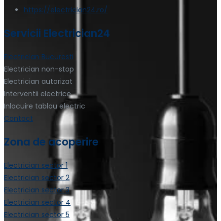
https://electrician24.ro/
Servicii Electrician24
Electrician Bucuresti
Electrician non-stop
Electrician autorizat
Interventii electrice
Inlocuire tablou electric
Contact
Zona de acoperire
Electrician sector 1
Electrician sector 2
Electrician sector 3
Electrician sector 4
Electrician sector 5