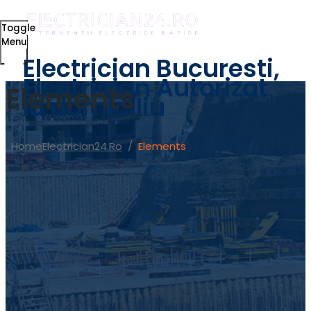
Toggle
Menu
Electrician Bucuresti,
Electrician Autorizat
Elements
la domiciliu
Home
Electrician24.ro
/
Elements