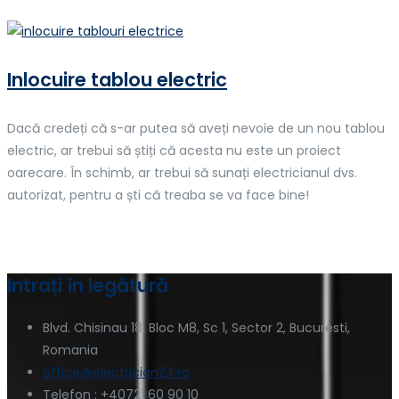
Inlocuire tablou electric
Dacă credeți că s-ar putea să aveți nevoie de un nou tablou
electric, ar trebui să știți că acesta nu este un proiect
oarecare. În schimb, ar trebui să sunați electricianul dvs.
autorizat, pentru a ști că treaba se va face bine!
Intrați în legătură
Blvd. Chisinau 18, Bloc M8, Sc 1, Sector 2, Bucuresti,
Romania
office@electrician24.ro
Telefon : +40721 60 90 10