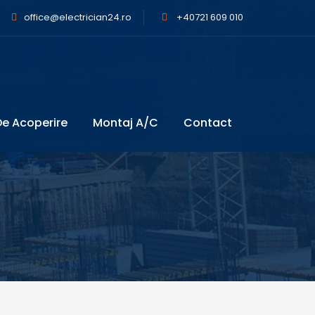
office@electrician24.ro
+40721 609 010
e Acoperire
Montaj A/C
Contact