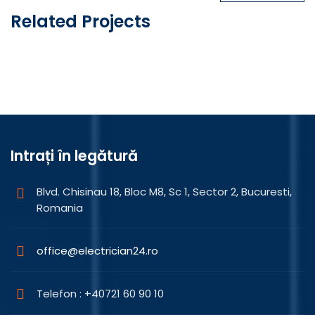
articole
Related Projects
Landscaping
Intrați în legătură
Blvd. Chisinau 18, Bloc M8, Sc 1, Sector 2, Bucuresti,
Romania
office@electrician24.ro
Telefon : +40721 60 90 10